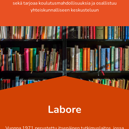
sekä tarjoaa koulutusmahdollisuuksia ja osallistuu
yhteiskunnalliseen keskusteluun
Labore
Vuonna 1971 perustettu itsenäinen tutkimuslaitos, jossa