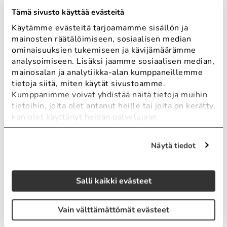
Tämä sivusto käyttää evästeitä
Käytämme evästeitä tarjoamamme sisällön ja
mainosten räätälöimiseen, sosiaalisen median
ominaisuuksien tukemiseen ja kävijämäärämme
analysoimiseen. Lisäksi jaamme sosiaalisen median,
mainosalan ja analytiikka-alan kumppaneillemme
tietoja siitä, miten käytät sivustoamme.
Kumppanimme voivat yhdistää näitä tietoja muihin
tietoihin, joita olet antanut heille tai joita on kerätty,
kun olet käyttänyt heidän palvelujaan.
Näytä tiedot
Salli kaikki evästeet
Pekka Turpeinen
Myynti, suunnittelu, projektit
Vain välttämättömät evästeet
+358 50 470 2000
pekka.turpeinen@sitelogic.fi