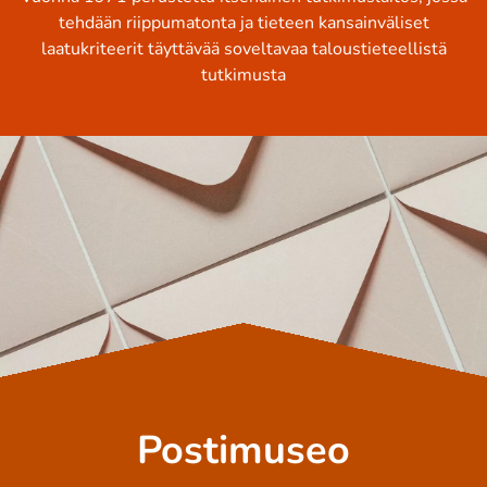
tehdään riippumatonta ja tieteen kansainväliset
laatukriteerit täyttävää soveltavaa taloustieteellistä
tutkimusta
Postimuseo