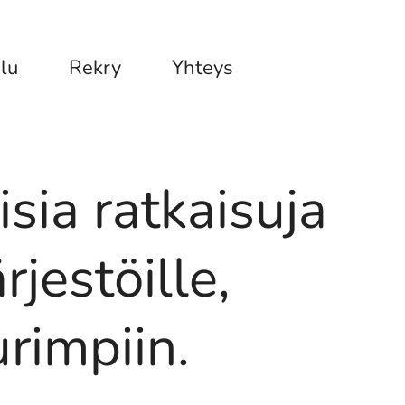
lu
Rekry
Yhteys
sia ratkaisuja
ärjestöille,
rimpiin.