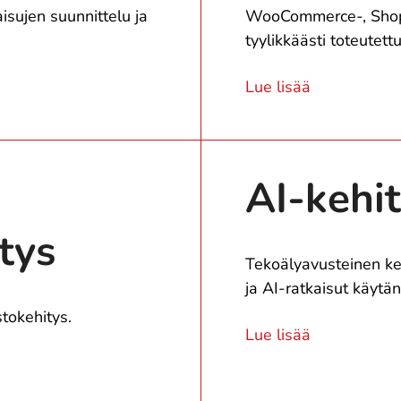
sujen suunnittelu ja
WooCommerce-, Shopi
tyylikkäästi toteutett
Lue lisää
AI-kehi
tys
Tekoälyavusteinen keh
ja AI-ratkaisut käytä
stokehitys.
Lue lisää