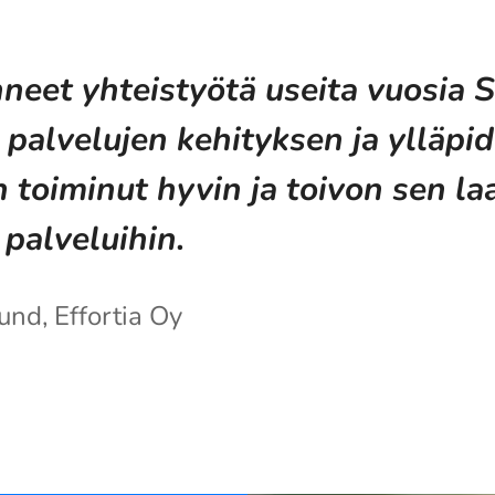
eet yhteistyötä useita vuosia S
i palvelujen kehityksen ja ylläpid
 toiminut hyvin ja toivon sen la
palveluihin.
und, Effortia Oy