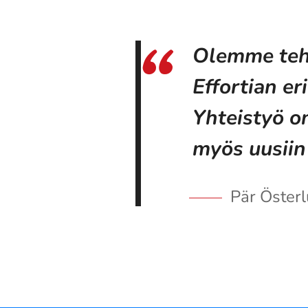
Olemme tehn
Effortian er
Yhteistyö on
myös uusiin 
Pär Österl