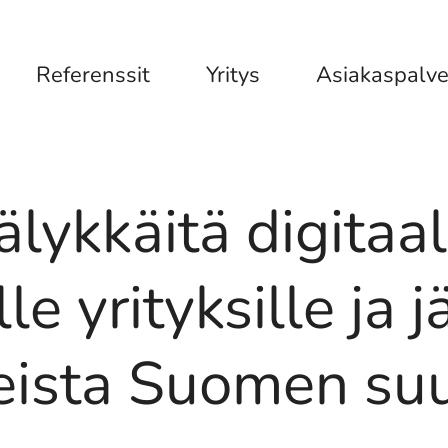
Referenssit
Yritys
Asiakaspalve
ykkäitä digitaali
le yrityksille ja j
eista Suomen suu