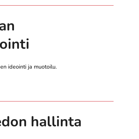
an
ointi
jen ideointi ja muotoilu.
edon hallinta