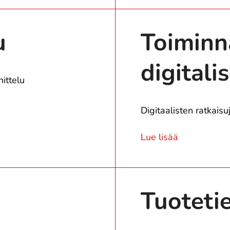
u
Toiminn
digitalis
ittelu
Digitaalisten ratkaisu
Lue lisää
Tuoteti