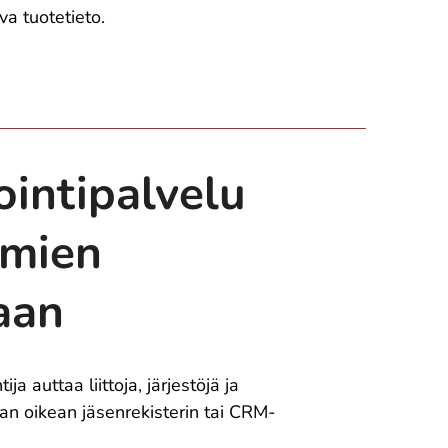
a tuotetieto.
ointipalvelu
lmien
aan
a auttaa liittoja, järjestöjä ja
an oikean jäsenrekisterin tai CRM-