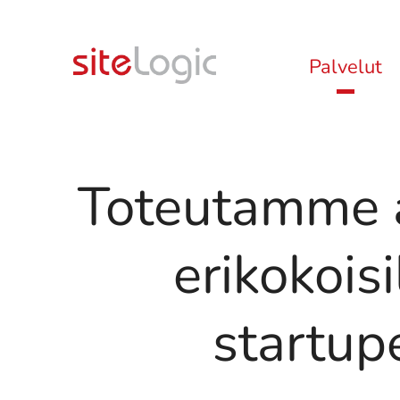
Palvelut
Toteutamme äl
erikokoisil
startup