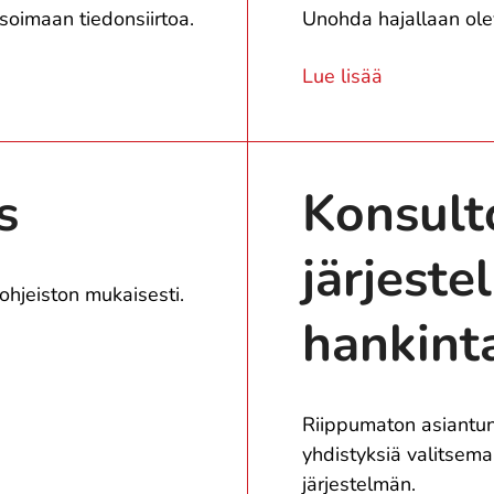
soimaan tiedonsiirtoa.
Unohda hajallaan olev
Lue lisää
s
Konsult
järjeste
hjeiston mukaisesti.
hankint
Riippumaton asiantuntij
yhdistyksiä valitsema
järjestelmän.