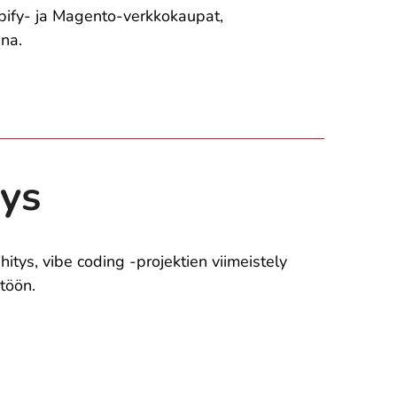
fy- ja Magento-verkkokaupat,
una.
tys
itys, vibe coding -projektien viimeistely
ntöön.