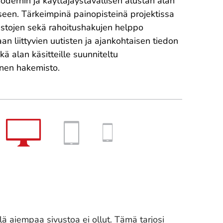
odernin ja käyttäjäystävällisen alustan alan
seen. Tärkeimpinä painopisteinä projektissa
lastojen sekä rahoitushakujen helppo
an liittyvien uutisten ja ajankohtaisen tiedon
ekä alan käsitteille suunniteltu
nen hakemisto.
illä aiempaa sivustoa ei ollut. Tämä tarjosi