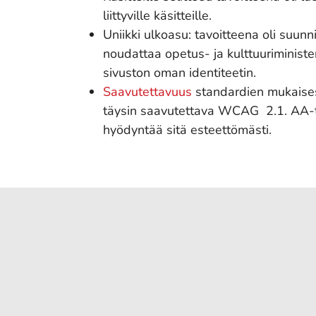
liittyville käsitteille.
Uniikki ulkoasu: tavoitteena oli suunni
noudattaa opetus- ja kulttuuriminister
sivuston oman identiteetin.
Saavutettavuus
standardien mukaisest
täysin saavutettava WCAG 2.1. AA-tas
hyödyntää sitä esteettömästi.