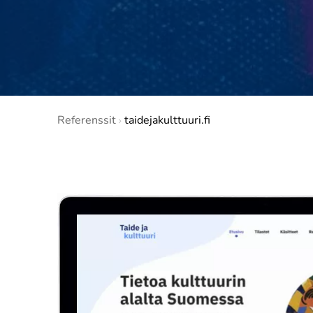
Referenssit
taidejakulttuuri.fi