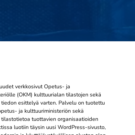
udet verkkosivut Opetus- ja
teriölle (OKM) kulttuurialan tilastojen sekä
tiedon esittelyä varten. Palvelu on tuotettu
petus- ja kulttuuriministeriön sekä
a tilastotietoa tuottavien organisaatioiden
tissa luotiin täysin uusi WordPress-sivusto,