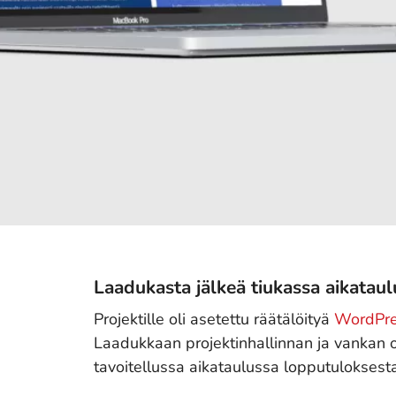
Laadukasta jälkeä tiukassa aikataul
Projektille oli asetettu räätälöityä
WordPre
Laadukkaan projektinhallinnan ja vankan ott
tavoitellussa aikataulussa lopputuloksesta