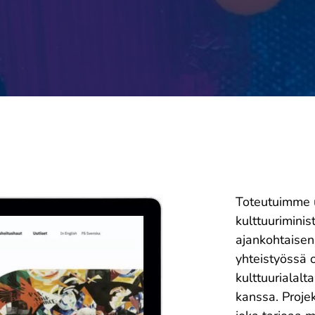
Toteutuimme u
kulttuuriminis
ajankohtaisen 
yhteistyössä o
kulttuurialalt
kanssa. Projek