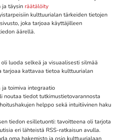
 ja täysin
räätälöity
starpeisiin kulttuurialan tärkeiden tietojen
ivusto, joka tarjoaa käyttäjilleen
iedon äärellä.
 oli luoda selkeä ja visuaalisesti silmää
ka tarjoaa kattavaa tietoa kulttuurialan
ja toimiva integraatio
li noutaa tiedot tutkimustietovarannosta
ahoitushakujen helppo sekä intuitiivinen haku
sen tiedon esilletuonti: tavoitteena oli tarjota
utisia eri lähteistä RSS-ratkaisun avulla.
luoda oma hakemisto ja osio kulttuurialaan