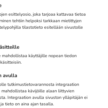
e
ojen esittelyosio, joka tarjoaa kattavaa tietoa
minen tehtiin helpoksi tarkkaan mietittyjen
elypohjilla tilastotieto esitellään sivustolle
sitteille
e mahdollistaa käyttäjille nopean tiedon
äsitteisiin.
n avulla
lle tutkimustietovarannosta integraation
mahdollistaa kävijöille alaan liittyvien
. Integraation avulla sivuston ylläpitäjän ei
a tieto on aina ajan tasalla.