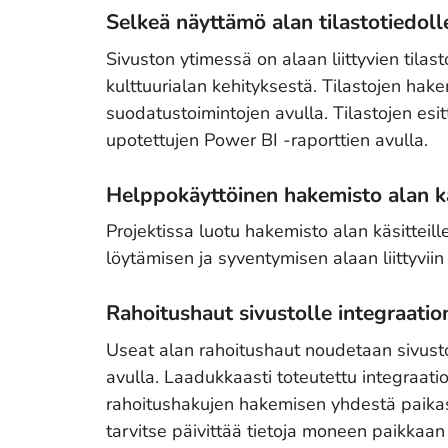
Selkeä näyttämö alan tilastotiedoll
Sivuston ytimessä on alaan liittyvien tilast
kulttuurialan kehityksestä. Tilastojen hake
suodatustoimintojen avulla. Tilastojen esitt
upotettujen Power BI -raporttien avulla.
Helppokäyttöinen hakemisto alan kä
Projektissa luotu hakemisto alan käsitteill
löytämisen ja syventymisen alaan liittyviin k
Rahoitushaut sivustolle integraatio
Useat alan rahoitushaut noudetaan sivusto
avulla. Laadukkaasti toteutettu integraatio 
rahoitushakujen hakemisen yhdestä paikasta
tarvitse päivittää tietoja moneen paikkaan j