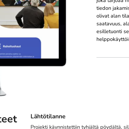
joka tarjoaa m
tiedon jakami
olivat alan ti
saatavuus, ala
esilletuonti s
helppokäyttöi
teet
Lähtötilanne
Projekti käynnistettiin tyhjältä pöydältä, s