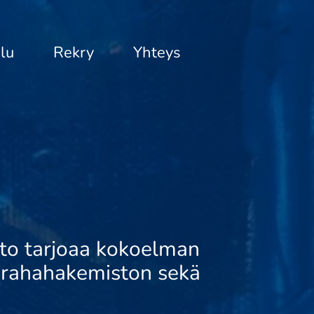
lu
Rekry
Yhteys
i
usto tarjoaa kokoelman
purahahakemiston sekä