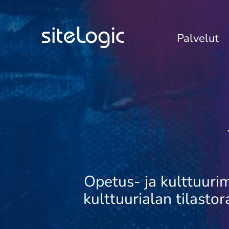
Palvelut
Opetus- ja kulttuurim
kulttuurialan tilast