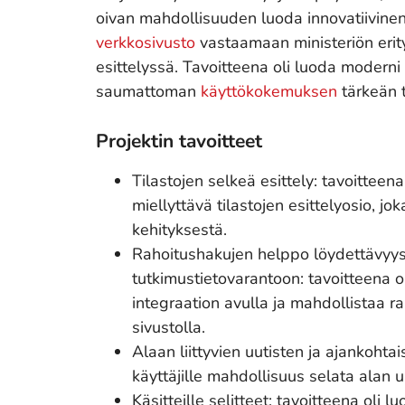
oivan mahdollisuuden luoda innovatiivinen
verkkosivusto
vastaamaan ministeriön erityi
esittelyssä. Tavoitteena oli luoda moderni s
saumattoman
käyttökokemuksen
tärkeän t
Projektin tavoitteet
Tilastojen selkeä esittely: tavoitteena
miellyttävä tilastojen esittelyosio, jo
kehityksestä.
Rahoitushakujen helppo löydettävyys 
tutkimustietovarantoon: tavoitteena o
integraation avulla ja mahdollistaa r
sivustolla.
Alaan liittyvien uutisten ja ajankohtai
käyttäjille mahdollisuus selata alan u
Käsitteille selitteet: tavoitteena oli 