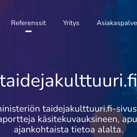
Referenssit
Yritys
Asiakaspalve
taidejakulttuuri.f
inisteriön taidejakulttuuri.fi-siv
oraportteja käsitekuvauksineen, a
ajankohtaista tietoa alalta.