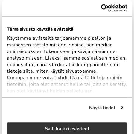
Ota yhteyttä
Tämä sivusto käyttää evästeitä
Kysy lisää tai ehdota veloituksetonta tapaamisaikaa
asiantuntijamme kanssa.
Käytämme evästeitä tarjoamamme sisällön ja
mainosten räätälöimiseen, sosiaalisen median
ominaisuuksien tukemiseen ja kävijämäärämme
Katsothan
tästä
, miten käsittelemme henkilötietojasi.
analysoimiseen. Lisäksi jaamme sosiaalisen median,
mainosalan ja analytiikka-alan kumppaneillemme
tietoja siitä, miten käytät sivustoamme.
Kumppanimme voivat yhdistää näitä tietoja muihin
tietoihin, joita olet antanut heille tai joita on kerätty,
kun olet käyttänyt heidän palvelujaan.
Näytä tiedot
Salli kaikki evästeet