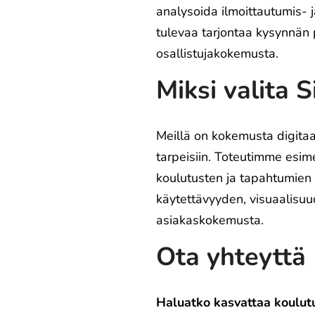
analysoida ilmoittautumis- 
tulevaa tarjontaa kysynnän 
osallistujakokemusta.
Miksi valita S
Meillä on kokemusta digitaal
tarpeisiin. Toteutimme esim
koulutusten ja tapahtumien 
käytettävyyden, visuaalisuud
asiakaskokemusta.
Ota yhteyttä
Haluatko kasvattaa koulutu