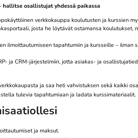
 hallitse osallistujat yhdessä paikassa
pokäyttöinen verkkokauppa koulutusten ja kurssien myy
siakasportaali, josta he löytävät ostamansa koulutukset, m
n ilmoittautumiseen tapahtumiin ja kursseille – ilman s
P- ja CRM-järjestelmiin, jotta asiakas- ja osallistujatied
erkkokaupasta ja saa heti vahvistuksen sekä kaikki osall
kastella tulevia tapahtumiaan ja ladata kurssimateriaalit.
saatiollesi
oittautumiset ja maksut.