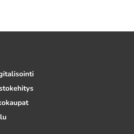
italisointi
stokehitys
kokaupat
lu