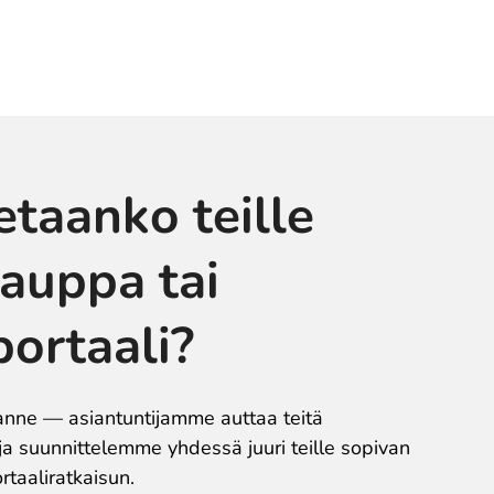
taanko teille
auppa tai
portaali?
tanne — asiantuntijamme auttaa teitä
ja suunnittelemme yhdessä juuri teille sopivan
rtaaliratkaisun.