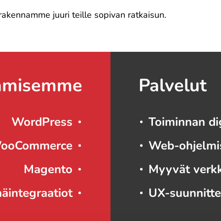
 rakennamme juuri teille sopivan ratkaisun.
amisemme
Palvelut
WordPress
Toiminnan dig
ooCommerce
Web-ohjelmi
Magento
Myyvät verk
mäintegraatiot
UX-suunnitte