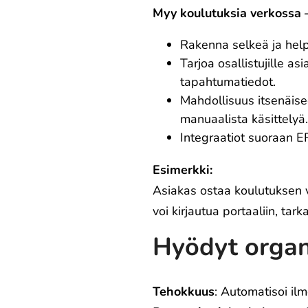
Myy koulutuksia verkossa –
Rakenna selkeä ja help
Tarjoa osallistujille a
tapahtumatiedot.
Mahdollisuus itsenäisee
manuaalista käsittelyä.
Integraatiot suoraan ER
Esimerkki:
Asiakas ostaa koulutuksen v
voi kirjautua portaaliin, tar
Hyödyt organi
Tehokkuus
: Automatisoi ilm