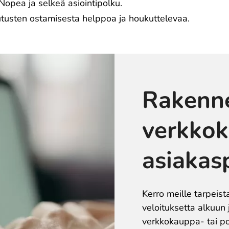
Nopea ja selkeä asiointipolku.
tusten ostamisesta helppoa ja houkuttelevaa.
Rakenne
verkkok
asiakas
Kerro meille tarpeis
veloituksetta alkuun 
verkkokauppa- tai po