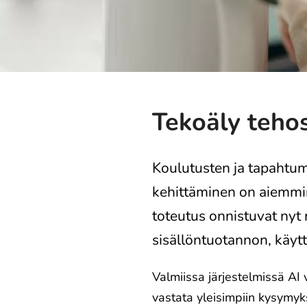
Tekoäly tehos
Koulutusten ja tapahtu
kehittäminen on aiemmin 
toteutus onnistuvat ny
sisällöntuotannon, käytt
Valmiissa järjestelmissä AI 
vastata yleisimpiin kysymyks