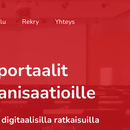
lu
Rekry
Yhteys
portaalit
anisaatioille
gitaalisilla ratkaisuilla