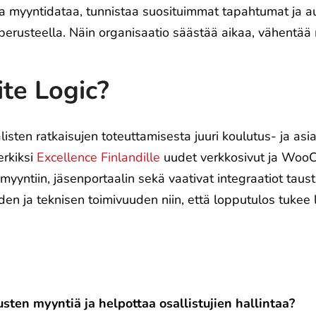
ja myyntidataa, tunnistaa suosituimmat tapahtumat ja 
perusteella. Näin organisaatio säästää aikaa, vähentää
ite Logic?
isten ratkaisujen toteuttamisesta juuri koulutus- ja asi
erkiksi
Excellence Finlandille
uudet verkkosivut ja Wo
myyntiin, jäsenportaalin sekä vaativat integraatiot taus
en ja teknisen toimivuuden niin, että lopputulos tukee l
sten myyntiä ja helpottaa osallistujien hallintaa?