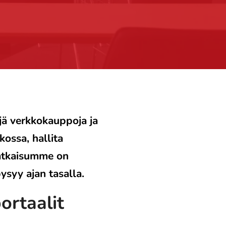
yjä verkkokauppoja ja
kossa, hallita
 Ratkaisumme on
pysyy ajan tasalla.
ortaalit