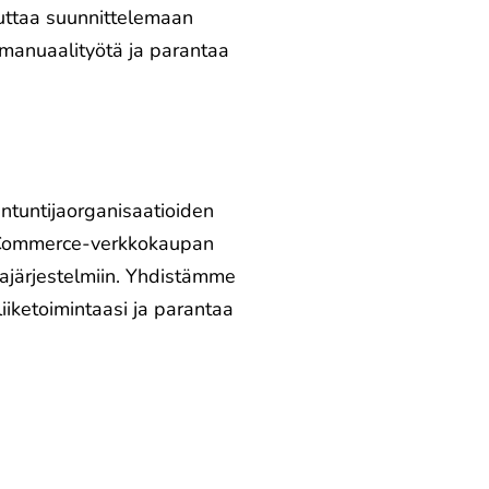
auttaa suunnittelemaan
 manuaalityötä ja parantaa
antuntijaorganisaatioiden
oCommerce-verkkokaupan
tajärjestelmiin. Yhdistämme
iiketoimintaasi ja parantaa