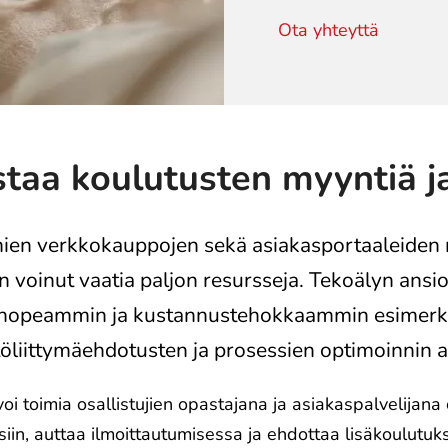
Ota yhteyttä
taa koulutusten myyntiä ja
mien verkkokauppojen sekä asiakasportaaleiden 
voinut vaatia paljon resursseja. Tekoälyn ansio
t nopeammin ja kustannustehokkaammin esimerki
öliittymäehdotusten ja prosessien optimoinnin a
voi toimia osallistujien opastajana ja asiakaspalvelijan
iin, auttaa ilmoittautumisessa ja ehdottaa lisäkoulutuksi