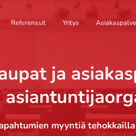
Referenssit
Yritys
Asiakaspalve
upat ja asiakas
 asiantuntijaorg
apahtumien myyntiä tehokkailla di