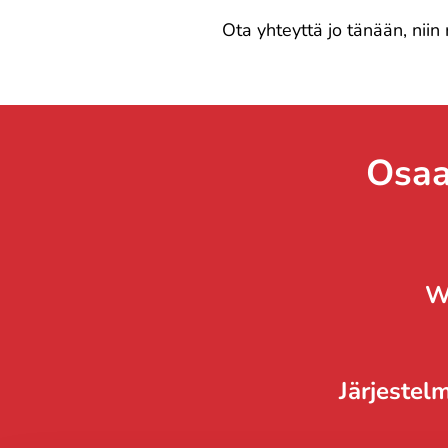
Ota yhteyttä jo tänään, niin
Osa
W
Järjestel