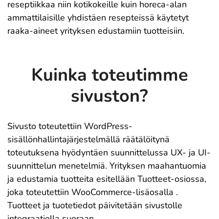
reseptiikkaa niin kotikokeille kuin horeca-alan
ammattilaisille yhdistäen resepteissä käytetyt
raaka-aineet yrityksen edustamiin tuotteisiin.
Kuinka toteutimme
sivuston?
Sivusto toteutettiin WordPress-
sisällönhallintajärjestelmällä räätälöitynä
toteutuksena hyödyntäen suunnittelussa UX- ja UI-
suunnittelun menetelmiä. Yrityksen maahantuomia
ja edustamia tuotteita esitellään Tuotteet-osiossa,
joka toteutettiin WooCommerce-lisäosalla .
Tuotteet ja tuotetiedot päivitetään sivustolle
integraatiolla suoraan