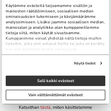
kokemuksella
Käytämme evästeitä tarjoamamme sisällön ja
mainosten räätälöimiseen, sosiaalisen median
ominaisuuksien tukemiseen ja kävijämäärämme
analysoimiseen. Lisäksi jaamme sosiaalisen median,
mainosalan ja analytiikka-alan kumppaneillemme
Tutustu palveluun
tietoja siitä, miten käytät sivustoamme.
Kumppanimme voivat yhdistää näitä tietoja muihin
tietoihin, joita olet antanut heille tai joita on kerätty,
kun olet käyttänyt heidän palvelujaan.
Kiinnostuitko? Ota
Näytä tiedot
yhteyttä
Salli kaikki evästeet
Kysy lisää tai ehdota veloituksetonta
Vain välttämättömät evästeet
tapaamisaikaa asiantuntijamme kanssa.
Katsothan
tästä
, miten käsittelemme