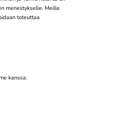
en menestykselle. Meille
oidaan toteuttaa
mme kanssa.