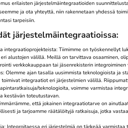
mus erilaisten järjestelmäintegraatioiden suunnittelusta
seemme ja ota yhteyttä, niin rakennetaan yhdessä toimi
ntasi tarpeisiin.
dät järjestelmäintegraatioissa:
 integraatioprojekteista: Tiimimme on työskennellyt luk
eri alustojen välillä. Meillä on tarvittava osaaminen, ol
rointi verkkokauppaan tai jäsenrekisterin integroiminen
s: Olemme ajan tasalla uusimmista teknologioista ja 
 toimivat integraatiot eri järjestelmien välillä. Riippuma
japintaratkaisuja/teknologioita, voimme varmistaa integ
a kestävän toteutustavan.
 Ymmärrämme, että jokainen integraatiotarve on ainutlaa
öllisesti ja tarjoamme räätälöityjä ratkaisuja, jotka vast
oja: Integroitaessa eri järjestelmiä on tärkeää varmistaa 