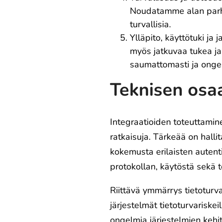
Noudatamme alan parhai
turvallisia.
Ylläpito, käyttötuki j
myös jatkuvaa tukea ja 
saumattomasti ja ongel
Teknisen osa
Integraatioiden toteuttamine
ratkaisuja. Tärkeää on halli
kokemusta erilaisten autent
protokollan, käytöstä sekä 
Riittävä ymmärrys tietoturva
järjestelmät tietoturvariskei
ongelmia järjestelmien kehit