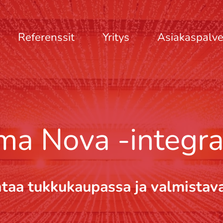
Referenssit
Yritys
Asiakaspalve
ma Nova -integra
ntaa tukkukaupassa ja valmistav