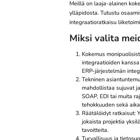
Meillä on laaja-alainen koke
ylläpidosta. Tutustu osaami
integraatioratkaisu liiketoimi
Miksi valita mei
Kokemus monipuolisista
integraatioiden kanssa 
ERP-järjestelmän integ
Tekninen asiantuntemu
mahdollistaa sujuvat ja
SOAP, EDI tai muita ra
tehokkuuden sekä aika
Räätälöidyt ratkaisut:
jokaista projektia yksil
tavoitteita.
Turvallisuus ja tietosu