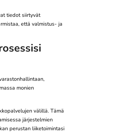
t tiedot siirtyvät
mistaa, että valmistus- ja
rosessisi
varastonhallintaan,
semassa monien
kkopalvelujen välillä. Tämä
amisessa järjestelmien
kan perustan liiketoimintasi