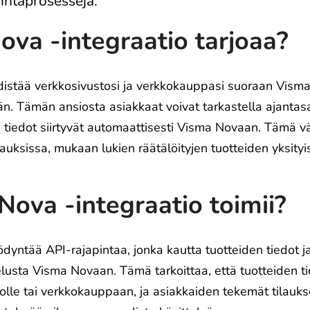
mintaprosesseja.
va -integraatio tarjoaa?
distää verkkosivustosi ja verkkokauppasi suoraan Vism
n. Tämän ansiosta asiakkaat voivat tarkastella ajantasai
kki tiedot siirtyvät automaattisesti Visma Novaan. Tämä
lauksissa, mukaan lukien räätälöityjen tuotteiden yksityi
ova -integraatio toimii?
yntää API-rajapintaa, jonka kautta tuotteiden tiedot ja 
lusta Visma Novaan. Tämä tarkoittaa, että tuotteiden ti
tolle tai verkkokauppaan, ja asiakkaiden tekemät tilauks