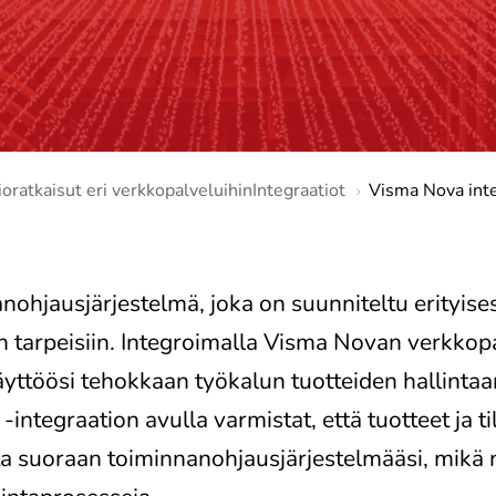
oratkaisut eri verkkopalveluihinIntegraatiot
Visma Nova inte
ohjausjärjestelmä, joka on suunniteltu erityise
n tarpeisiin. Integroimalla Visma Novan verkkopa
ttöösi tehokkaan työkalun tuotteiden hallintaan
integraation avulla varmistat, että tuotteet ja ti
a suoraan toiminnanohjausjärjestelmääsi, mikä 