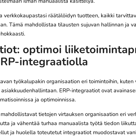
stelmään ilman manuaalista käsittelyä.
a verkkokaupastasi räätälöidyn tuotteen, kaikki tarvittava
n. Tämä mahdollistaa tilausten sujuvan hallinnan ja var
ehokkaasti.
iot: optimoi liiketoimintap
RP-integraatiolla
avan työkalupakin organisaation eri toimintoihin, kuten 
ja asiakkuudenhallintaan. ERP-integraatiot ovat avaina
matisoinnissa ja optimoinnissa.
mahdollistavat tietojen virtauksen organisaation eri ver
tta ja vähentää turhaa manuaalista työtä tiedon liikutt
tellut ja huolella toteutetut integraatiot muodostavat van