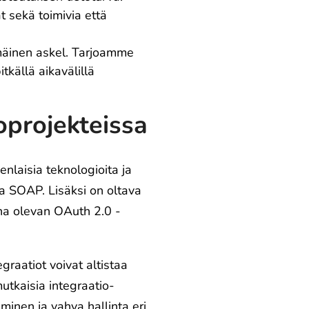
 sekä toimivia että
mmäinen askel. Tarjoamme
tkällä aikavälillä
oprojekteissa
nlaisia teknologioita ja
 ja SOAP. Lisäksi on oltava
ina olevan OAuth 2.0 -
graatiot voivat altistaa
mutkaisia integraatio-
minen ja vahva hallinta eri