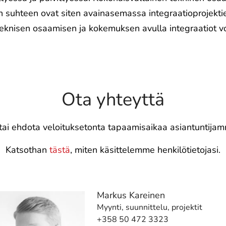
en suhteen ovat siten avainasemassa integraatioprojekti
teknisen osaamisen ja kokemuksen avulla integraatiot v
Ota yhteyttä
 tai ehdota veloituksetonta tapaamisaikaa asiantuntija
Katsothan
tästä
, miten käsittelemme henkilötietojasi.
Markus Kareinen
Myynti, suunnittelu, projektit
+358 50 472 3323