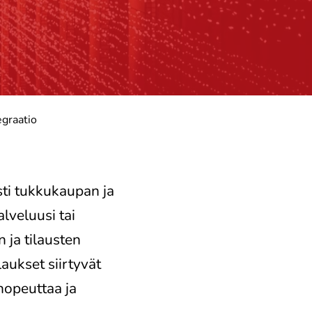
graatio
sti tukkukaupan ja
lveluusi tai
 ja tilausten
laukset siirtyvät
nopeuttaa ja