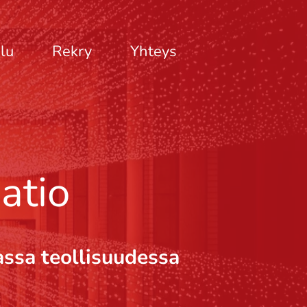
lu
Rekry
Yhteys
atio
assa teollisuudessa