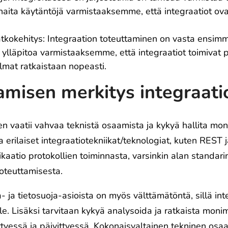
ta käytäntöjä varmistaaksemme, että integraatiot ovat
a jatkokehitys: Integraation toteuttaminen on vasta ensi
ylläpitoa varmistaaksemme, että integraatiot toimivat pi
mat ratkaistaan nopeasti.
amisen merkitys integraati
n vaatii vahvaa teknistä osaamista ja kykyä hallita mone
ta erilaiset integraatiotekniikat/teknologiat, kuten REST
ikaatio protokollien toiminnasta, varsinkin alan standar
toteuttamisesta.
- ja tietosuoja-asioista on myös välttämätöntä, sillä inte
lle. Lisäksi tarvitaan kykyä analysoida ja ratkaista moni
tyessä ja päivittyessä. Kokonaisvaltainen tekninen osaa