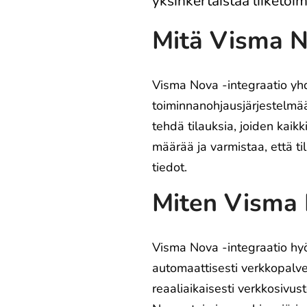
yksinkertaistaa liiketoi
Mitä Visma No
Visma Nova -integraatio yh
toiminnanohjausjärjestelmää
tehdä tilauksia, joiden kai
määrää ja varmistaa, että ti
tiedot.
Miten Visma N
Visma Nova -integraatio hyöd
automaattisesti verkkopalve
reaaliaikaisesti verkkosivus