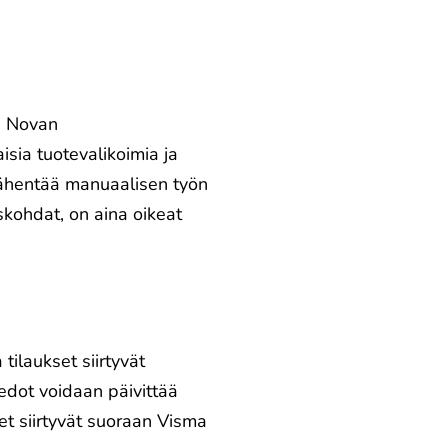
a Novan
sia tuotevalikoimia ja
 vähentää manuaalisen työn
skohdat, on aina oikeat
tilaukset siirtyvät
edot voidaan päivittää
et siirtyvät suoraan Visma