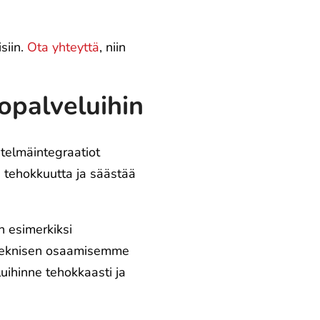
siin.
Ota yhteyttä
, niin
opalveluihin
stelmäintegraatiot
 tehokkuutta ja säästää
n esimerkiksi
a teknisen osaamisemme
luihinne tehokkaasti ja