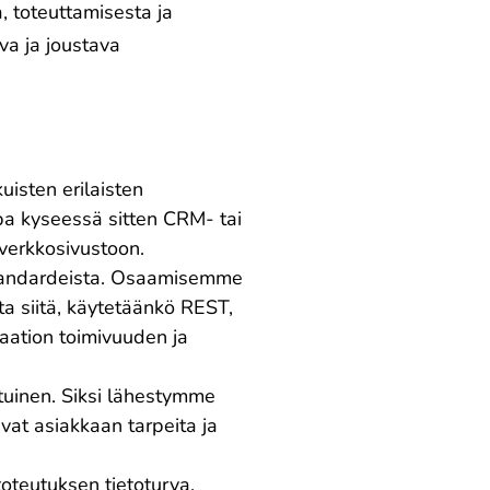
, toteuttamisesta ja
va ja joustava
uisten erilaisten
ipa kyseessä sitten CRM- tai
 verkkosivustoon.
standardeista. Osaamisemme
tta siitä, käytetäänkö REST,
raation toimivuuden ja
tuinen. Siksi lähestymme
aavat asiakkaan tarpeita ja
toteutuksen tietoturva.