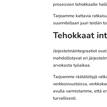
prosessien tehokkaalle halli
Tarjoamme kattavia ratkaisuj
suunnitellaan juuri teidän t
Tehokkaat int
Järjestelmäintegraatiot ovat
mahdollistavat eri järjeste
arvokasta työaikaa.
Tarjoamme räätälöityjä ratka
verkkosivustoissa, verkkok
avulla varmistamme, että eri
turvallisesti.