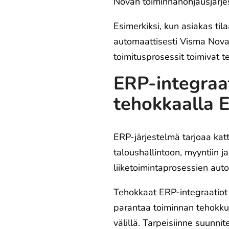
Novan toiminnanohjausjärje
Esimerkiksi, kun asiakas tila
automaattisesti Visma Novaa
toimitusprosessit toimivat t
ERP-integraat
tehokkaalla E
ERP-järjestelmä tarjoaa katt
taloushallintoon, myyntiin 
liiketoimintaprosessien auto
Tehokkaat ERP-integraatiot 
parantaa toiminnan tehokkuu
välillä. Tarpeisiinne suunni