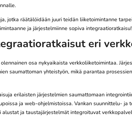
nnalle.
a, jotka räätälöidään juuri teidän liiketoimintanne tarpei
oimintaanne ja järjestelmiinne sopiva integraatioratkaisu!
egraatioratkaisut eri verkk
 olennainen osa nykyaikaista verkkoliiketoimintaa. Järje
lmien saumattoman yhteistyön, mikä parantaa prosessien
isuja erilaisten järjestelmien saumattomaan integrointii
aupoissa ja web-ohjelmistoissa. Vankan suunnittelu- j
 alustat ja taustajärjestelmät integroituvat verkkopalve