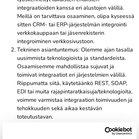
integraatioiden kanssa eri alustojen välillä.
Meillä on tarvittava osaaminen, olipa kyseessä
sitten CRM- tai ERP-järjestelmän integrointi
verkkokauppaan tai jäsenrekisterin
integroiminen verkkosivustoon.
Tekninen asiantuntemus: Olemme ajan tasalla
uusimmista teknologioista ja standardeista.
Osaamisemme mahdollistaa sujuvat ja
toimivat integraatiot eri järjestelmien välillä.
Riippumatta siitä, käytetäänkö REST, SOAP,
EDI tai muita rajapintaratkaisuja/teknologioita,
voimme varmistaa integraation toimivuuden ja
tehokkuuden sekä aikaa kestävän
toteutustavan.
Räätälöidyt ratkaisut: Ymmärrämme, että
jokainen integraatiotarve on ainutlaatuinen.