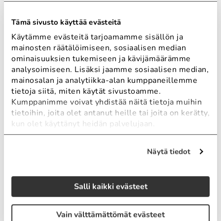
Siksi lähestymme jokaista projektia
yksilöllisesti ja tarjoamme räätälöityjä
Tämä sivusto käyttää evästeitä
ratkaisuja, jotka vastaavat asiakkaan tarpeita
Käytämme evästeitä tarjoamamme sisällön ja
ja tavoitteita.
mainosten räätälöimiseen, sosiaalisen median
Turvallisuus ja tietosuoja: Integroitaessa eri
ominaisuuksien tukemiseen ja kävijämäärämme
analysoimiseen. Lisäksi jaamme sosiaalisen median,
järjestelmiä on tärkeää varmistaa toteutuksen
mainosalan ja analytiikka-alan kumppaneillemme
tietoturva. Noudatamme alan parhaita
tietoja siitä, miten käytät sivustoamme.
käytäntöjä varmistaaksemme, että integraatiot
Kumppanimme voivat yhdistää näitä tietoja muihin
ovat sekä toimivia että turvallisia.
tietoihin, joita olet antanut heille tai joita on kerätty,
Ylläpito, käyttötuki ja jatkokehitys: Integraation
kun olet käyttänyt heidän palvelujaan.
toteuttaminen on vasta ensimmäinen askel.
Tarjoamme myös jatkuvaa tukea ja ylläpitoa
Näytä tiedot
varmistaaksemme, että integraatiot toimivat
pitkällä aikavälillä saumattomasti ja ongelmat
Salli kaikki evästeet
ratkaistaan nopeasti.
Teknisen osaamisen
Vain välttämättömät evästeet