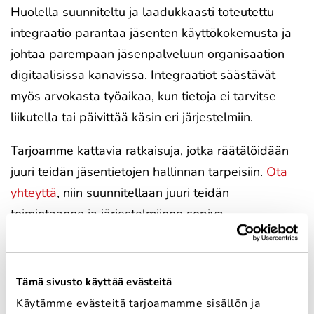
Huolella suunniteltu ja laadukkaasti toteutettu
integraatio parantaa jäsenten käyttökokemusta ja
johtaa parempaan jäsenpalveluun organisaation
digitaalisissa kanavissa. Integraatiot säästävät
myös arvokasta työaikaa, kun tietoja ei tarvitse
liikutella tai päivittää käsin eri järjestelmiin.
Tarjoamme kattavia ratkaisuja, jotka räätälöidään
juuri teidän jäsentietojen hallinnan tarpeisiin.
Ota
yhteyttä
, niin suunnitellaan juuri teidän
toimintaanne ja järjestelmiinne sopiva
integraatioratkaisu!
Palkanlaskenta-
Tämä sivusto käyttää evästeitä
järjestelmien
Käytämme evästeitä tarjoamamme sisällön ja