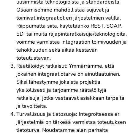
uusimmista teknologioista ja standardeista.
Osaamisemme mahdollistaa sujuvat ja
toimivat integraatiot eri järjestelmien välillä.
Riippumatta siitä, käytetäänkö REST, SOAP,
EDI tai muita rajapintaratkaisuja/teknologioita,
voimme varmistaa integraation toimivuuden ja
tehokkuuden sekä aikaa kestävän
toteutustavan.
Räätälöidyt ratkaisut: Ymmärrämme, että
jokainen integraatiotarve on ainutlaatuinen.
Siksi lähestymme jokaista projektia
yksilöllisesti ja tarjoamme räätälöityjä
ratkaisuja, jotka vastaavat asiakkaan tarpeita
ja tavoitteita.
Turvallisuus ja tietosuoja: Integroitaessa eri
järjestelmiä on tärkeää varmistaa toteutuksen
tietoturva. Noudatamme alan parhaita