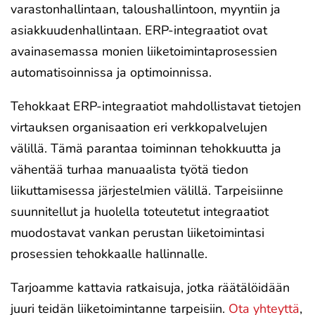
varastonhallintaan, taloushallintoon, myyntiin ja
asiakkuudenhallintaan. ERP-integraatiot ovat
avainasemassa monien liiketoimintaprosessien
automatisoinnissa ja optimoinnissa.
Tehokkaat ERP-integraatiot mahdollistavat tietojen
virtauksen organisaation eri verkkopalvelujen
välillä. Tämä parantaa toiminnan tehokkuutta ja
vähentää turhaa manuaalista työtä tiedon
liikuttamisessa järjestelmien välillä. Tarpeisiinne
suunnitellut ja huolella toteutetut integraatiot
muodostavat vankan perustan liiketoimintasi
prosessien tehokkaalle hallinnalle.
Tarjoamme kattavia ratkaisuja, jotka räätälöidään
juuri teidän liiketoimintanne tarpeisiin.
Ota yhteyttä
,