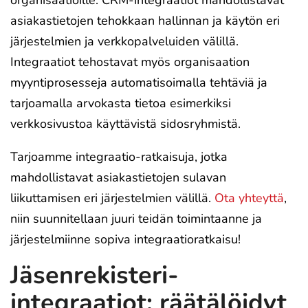
organisaatioille. CRM-integraatiot mahdollistavat
asiakastietojen tehokkaan hallinnan ja käytön eri
järjestelmien ja verkkopalveluiden välillä.
Integraatiot tehostavat myös organisaation
myyntiprosesseja automatisoimalla tehtäviä ja
tarjoamalla arvokasta tietoa esimerkiksi
verkkosivustoa käyttävistä sidosryhmistä.
Tarjoamme integraatio-ratkaisuja, jotka
mahdollistavat asiakastietojen sulavan
liikuttamisen eri järjestelmien välillä.
Ota yhteyttä
,
niin suunnitellaan juuri teidän toimintaanne ja
järjestelmiinne sopiva integraatioratkaisu!
Jäsenrekisteri-
integraatiot: räätälöidyt