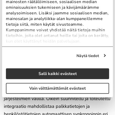
integraatiot: tarkat ja
mainosten räätälöimiseen, sosiaalisen median
ominaisuuksien tukemiseen ja kävijämäärämme
ajantasaiset
analysoimiseen. Lisäksi jaamme sosiaalisen median,
mainosalan ja analytiikka-alan kumppaneillemme
palkkatiedot
tietoja siitä, miten käytät sivustoamme.
Kumppanimme voivat yhdistää näitä tietoja muihin
järjestelmien välillä
tietoihin, joita olet antanut heille tai joita on kerätty,
kun olet käyttänyt heidän palvelujaan.
luotettavilla sekä
tietoturvallisilla
Näytä tiedot
integraatioilla
Salli kaikki evästeet
Palkanlaskenta-integraatiot mahdollistavat
Vain välttämättömät evästeet
palkkatietojen hallinnan ja liikuttelun eri
järjestelmien välillä. Oikein suunniteltu ja toteutettu
integraatio mahdollistaa palkkatietojen ja
henkilöstötietojen automaattisen synkronoinnin eri